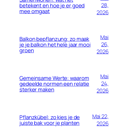
28,
betekent en hoe je er goed
mee omgaat
2026
Mai
Balkon bepflanzung: zo maak
26,
je je balkon het hele jaar mooi
groen
2026
Mai
Gemeinsame Werte: waarom
24,
gedeelde normen een relatie
sterker maken
2026
Mai 22,
Pflanzkübel: zo kies je de
juiste bak voor je planten
2026