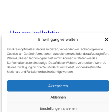
House kollektiv
Einwilligung verwalten
Alles rund um Haus und Inneneinrichtung
Um dir ein optimales Erlebnis zu bieten, verwenden wir Technologien wie
Cookies, um Geräteinformationen zu speichern und/oder darauf zuzugreifen.
Wenn du diesen Technologien zustimmst, können wir Daten wie das
Surfverhalten oder eindeutige IDs auf dieser Website verarbeiten. Wenn du
Blog
Veranstaltungen
deine Einwillligung nicht erteilst oder zurückziehst, können bestimmte
Impressum
Shop
Merkmale und Funktionen beeinträchtigt werden.
FAQs
Vorlagen
Autoren
Themes
Akzeptieren
Ablehnen
Twenty Twenty-Five
Gestaltet mit
WordPress
Einstellungen ansehen