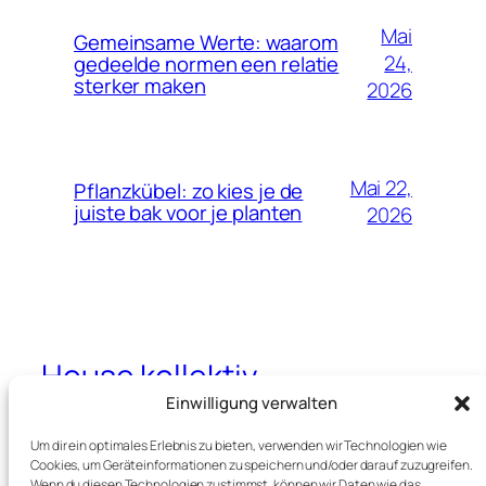
Mai
Gemeinsame Werte: waarom
24,
gedeelde normen een relatie
sterker maken
2026
Mai 22,
Pflanzkübel: zo kies je de
juiste bak voor je planten
2026
House kollektiv
Einwilligung verwalten
Alles rund um Haus und Inneneinrichtung
Um dir ein optimales Erlebnis zu bieten, verwenden wir Technologien wie
Cookies, um Geräteinformationen zu speichern und/oder darauf zuzugreifen.
Wenn du diesen Technologien zustimmst, können wir Daten wie das