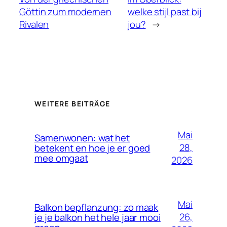
Göttin zum modernen
welke stijl past bij
Rivalen
jou?
→
WEITERE BEITRÄGE
Mai
Samenwonen: wat het
28,
betekent en hoe je er goed
mee omgaat
2026
Mai
Balkon bepflanzung: zo maak
26,
je je balkon het hele jaar mooi